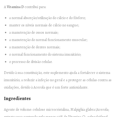
A
Vitamina D
contribui para:
a normal absorção/utilização do cálcio e do fósforo;
manter os níveis normais de cálcio no sangue;
a manutenção de ossos normais;
a manutenção do normal funcionamento muscular;
a manutenção de dentes normais;
o normal funcionamento do sistema imunitário;
o processo de divisão celular.
Devido à sua constituição, este suplemento ajuda a fortalecer o sistema
imunitário, a reduzir a infeção no geral e a proteger as células contra as
oxidações, devido à Acerola que é um forte antioxidante.
Ingredientes
Agente de volume: celulose microcristalina, Malpighia glabra (Acerola;
extrato seco contendo pelo menos 50% de Vitamina C), colecalciferol,