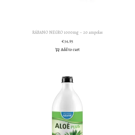
n
RÁBANO NEGRO 1000mg – 20 ampolas
€
34,95
Add to cart