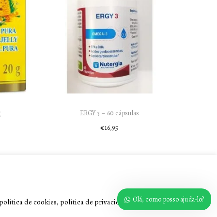
g
ERGY 3 – 60 cápsulas
€
16,95
Add to cart
Olá, como posso ajuda-lo?
olítica de cookies, política de privacidade e Termos e condições.