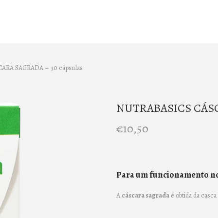
RA SAGRADA – 30 cápsulas
NUTRABASICS CÁSCA
€
10,50
Para um funcionamento no
A
cáscara sagrada
é obtida da casc