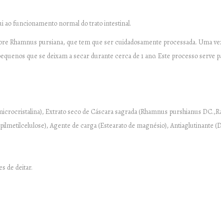
i ao funcionamento normal do trato intestinal.
árvore Rhamnus pursiana, que tem que ser cuidadosamente processada. Uma vez
quenos que se deixam a secar durante cerca de 1 ano. Este processo serve p
icrocristalina), Extrato seco de Cáscara sagrada (Rhamnus purshianus DC.,Rat
ilmetilcelulose), Agente de carga (Estearato de magnésio), Antiaglutinante (Dió
s de deitar.