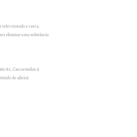
 seleccionada a casca,
ara eliminar uma substância
io 8:1, Cascarosidos A
xido de silício).