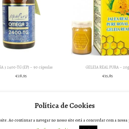
 3 2400-TG (EP) – 90 cápsulas
GELEIA REAL PURA – 20
€
28,95
€
15,85
Add to cart
Add to cart
Política de Cookies
te. Ao continuar a navegar no nosso site está a concordar com a nossa p