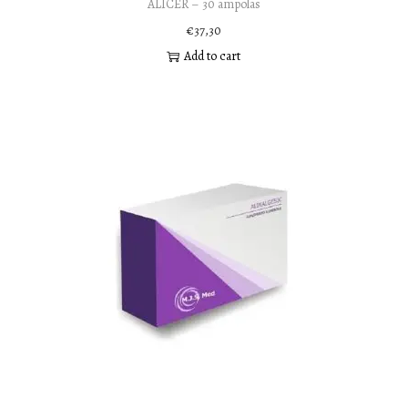
ALICER – 30 ampolas
€
37,30
Add to cart