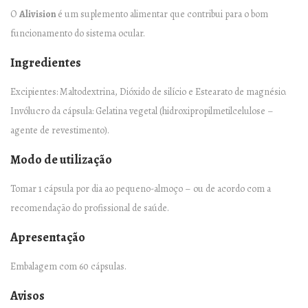
6
O
Alivision
é um suplemento alimentar que contribui para o bom
0
funcionamento do sistema ocular.
c
Ingredientes
á
p
Excipientes: Maltodextrina, Dióxido de silício e Estearato de magnésio.
s
Invólucro da cápsula: Gelatina vegetal (hidroxipropilmetilcelulose –
u
agente de revestimento).
l
Modo de utilização
a
s
Tomar 1 cápsula por dia ao pequeno-almoço – ou de acordo com a
q
recomendação do profissional de saúde.
u
Apresentação
a
n
Embalagem com 60 cápsulas.
t
Avisos
i