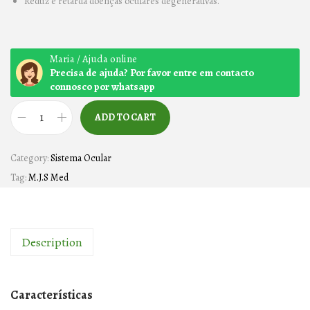
Reduz e retarda doenças oculares degenerativas.
Maria / Ajuda online
Precisa de ajuda? Por favor entre em contacto
connosco por whatsapp
ADD TO CART
A
L
Category:
Sistema Ocular
I
Tag:
M.J.S Med
V
I
S
Description
I
O
N
Características
–