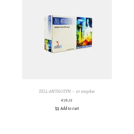
ZELL-ANTHOZYM – 30 ampolas
€
39,21
Add to cart