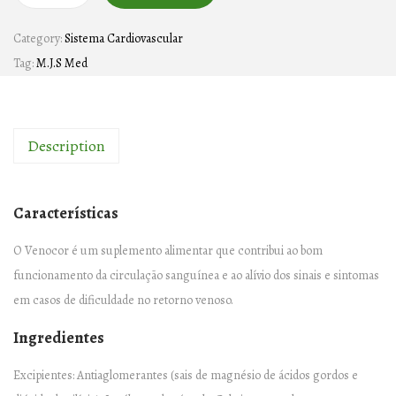
E
Category:
Sistema Cardiovascular
N
Tag:
M.J.S Med
O
C
O
Description
R
–
6
Características
0
c
O Venocor é um suplemento alimentar que contribui ao bom
á
funcionamento da circulação sanguínea e ao alívio dos sinais e sintomas
p
em casos de dificuldade no retorno venoso.
s
Ingredientes
u
l
Excipientes: Antiaglomerantes (sais de magnésio de ácidos gordos e
a