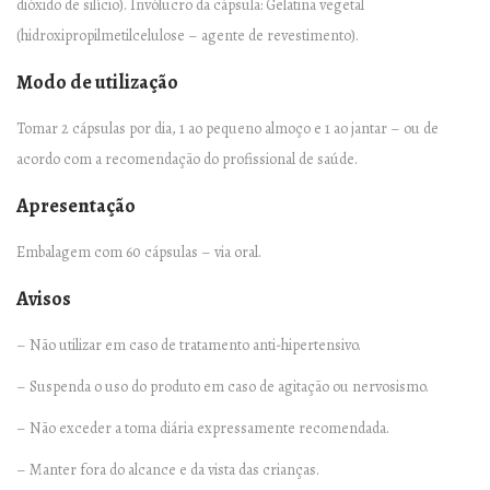
dióxido de silício). Invólucro da cápsula: Gelatina vegetal
s
(hidroxipropilmetilcelulose – agente de revestimento).
q
Modo de utilização
u
a
Tomar 2 cápsulas por dia, 1 ao pequeno almoço e 1 ao jantar – ou de
n
acordo com a recomendação do profissional de saúde.
t
Apresentação
i
t
Embalagem com 60 cápsulas – via oral.
y
Avisos
– Não utilizar em caso de tratamento anti-hipertensivo.
– Suspenda o uso do produto em caso de agitação ou nervosismo.
– Não exceder a toma diária expressamente recomendada.
– Manter fora do alcance e da vista das crianças.