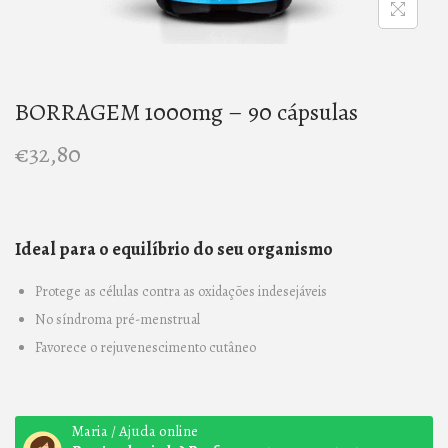
n
BORRAGEM 1000mg – 90 cápsulas
€
32,80
Ideal para o equilíbrio do seu organismo
Protege as células contra as oxidações indesejáveis
No síndroma pré-menstrual
Favorece o rejuvenescimento cutâneo
Maria / Ajuda online