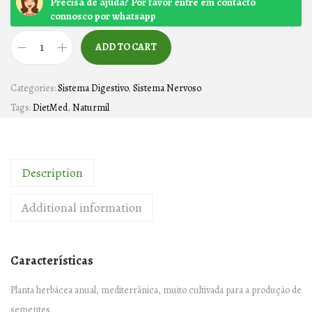
Precisa de ajuda? Por favor entre em contacto
connosco por whatsapp
ADD TO CART
B
O
Categories:
Sistema Digestivo
,
Sistema Nervoso
R
Tags:
DietMed
,
Naturmil
R
A
G
Description
E
M
Additional information
1
0
0
Características
0
m
Planta herbácea anual, mediterrânica, muito cultivada para a produção de
g
sementes.