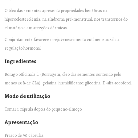
–
O óleo das sementes apresenta propriedades benéficas na
9
hipercolesterolémia, na síndroma pré-menstrual, nos transtornos do
0
climatério e em afecções dérmicas.
c
Conjuntamente favorece o rejuvenescimento cutâneo e auxilia a
á
regulação hormonal.
p
s
Ingredientes
u
Borago officinalis L. (Borragem, óleo das sementes contendo pelo
l
menos 20% de GLA), gelatina, humidificante: glicerina, D-alfa-tocoferol.
a
s
Modo de utilização
q
Tomar 1 cápsula depois do pequeno-almoço.
u
a
Apresentação
n
Frasco de 90 cápsulas.
t