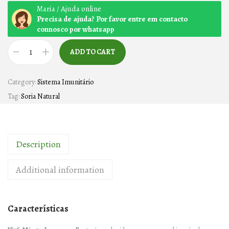
Maria / Ajuda online
Precisa de ajuda? Por favor entre em contacto
connosco por whatsapp
ADD TO CART
I
M
Category:
Sistema Imunitário
M
Tag:
Soria Natural
U
N
E
Description
W
F
Additional information
O
R
T
Características
E