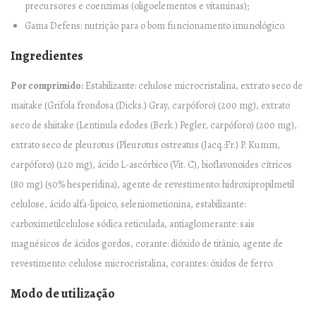
a
precursores e coenzimas (oligoelementos e vitaminas);
n
Gama Defens: nutrição para o bom funcionamento imunológico.
t
Ingredientes
i
t
Por comprimido:
Estabilizante: celulose microcristalina, extrato seco de
y
maitake (Grifola frondosa (Dicks.) Gray, carpóforo) (200 mg), extrato
seco de shiitake (Lentinula edodes (Berk.) Pegler, carpóforo) (200 mg),
extrato seco de pleurotus (Pleurotus ostreatus (Jacq.:Fr.) P. Kumm,
carpóforo) (120 mg), ácido L-ascórbico (Vit. C), bioflavonoides cítricos
(80 mg) (50% hesperidina), agente de revestimento: hidroxipropilmetil
celulose, ácido alfa-lipoico, seleniometionina, estabilizante:
carboximetilcelulose sódica reticulada, antiaglomerante: sais
magnésicos de ácidos gordos, corante: dióxido de titânio, agente de
revestimento: celulose microcristalina, corantes: óxidos de ferro.
Modo de utilização