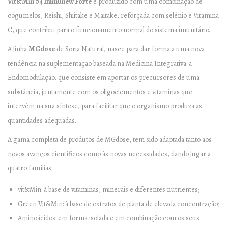
–
Vit&Min 04 Immunew Forte
é produzido com uma combinação de
9
cogumelos, Reishi, Shiitake e Maitake, reforçada com selénio e Vitamina
0
C, que contribui para o funcionamento normal do sistema imunitário.
c
A linha
MGdose
de Soria Natural, nasce para dar forma a uma nova
o
tendência na suplementação baseada na Medicina Integrativa: a
m
Endomodulação, que consiste em aportar os precursores de uma
p
substância, juntamente com os oligoelementos e vitaminas que
r
intervêm na sua síntese, para facilitar que o organismo produza as
i
quantidades adequadas.
m
A gama completa de produtos de MGdose, tem sido adaptada tanto aos
i
novos avanços científicos como às novas necessidades, dando lugar a
d
quatro famílias:
o
s
vit&Min: à base de vitaminas, minerais e diferentes nutrientes;
q
Green Vit&Min: à base de extratos de planta de elevada concentração;
u
Aminoácidos: em forma isolada e em combinação com os seus