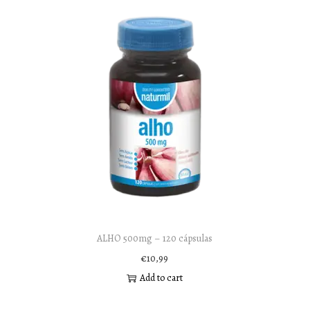
ALHO 500mg – 120 cápsulas
€
10,99
Add to cart