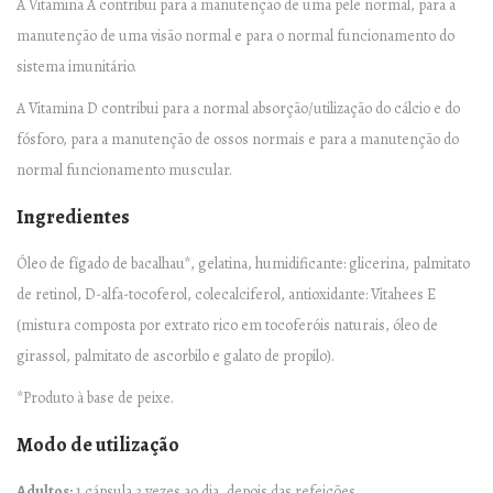
D
A Vitamina A contribui para a manutenção de uma pele normal, para a
E
manutenção de uma visão normal e para o normal funcionamento do
B
sistema imunitário.
A
A Vitamina D contribui para a normal absorção/utilização do cálcio e do
C
fósforo, para a manutenção de ossos normais e para a manutenção do
A
normal funcionamento muscular.
L
Ingredientes
H
A
Óleo de fígado de bacalhau*, gelatina, humidificante: glicerina, palmitato
U
de retinol, D-alfa-tocoferol, colecalciferol, antioxidante: Vitahees E
4
(mistura composta por extrato rico em tocoferóis naturais, óleo de
0
girassol, palmitato de ascorbilo e galato de propilo).
0
*Produto à base de peixe.
m
g
Modo de utilização
–
Adultos:
1 cápsula 3 vezes ao dia, depois das refeições.