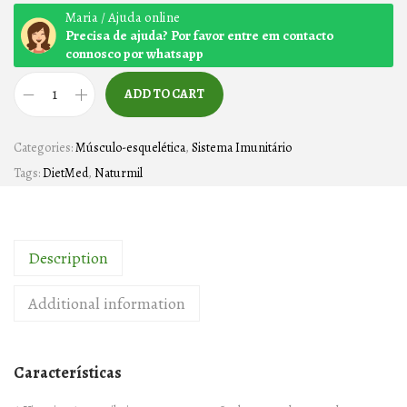
Maria / Ajuda online
Precisa de ajuda? Por favor entre em contacto
connosco por whatsapp
ADD TO CART
Ó
L
Categories:
Músculo-esquelética
,
Sistema Imunitário
E
Tags:
DietMed
,
Naturmil
O
D
E
Description
F
I
Additional information
G
A
D
Características
O