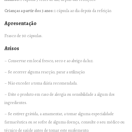
9
0
Crianças a partir dos 3 anos:
1 cápsula ao dia depois da refeição.
c
Apresentação
á
p
Frasco de 90 cápsulas.
s
Avisos
u
l
– Conservar em local fresco, seco e ao abrigo da luz.
a
– Se ocorrer alguma reacção, parar a utilização.
s
– Não exceder a toma diária recomendada.
q
u
– Evite o produto em caso de alergia ou sensibilidade a algum dos
a
ingredientes.
n
– Se estiver grávida, a amamentar, a tomar alguma especialidade
t
farmacêutica ou se sofre de alguma doença, consulte o seu médico ou
i
técnico de saúde antes de tomar este suplemento.