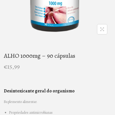
n
ALHO 1000mg – 90 cápsulas
€
15,99
Desintoxicante geral do organismo
Suplemento alimentar.
Propriedades antimicrobianas