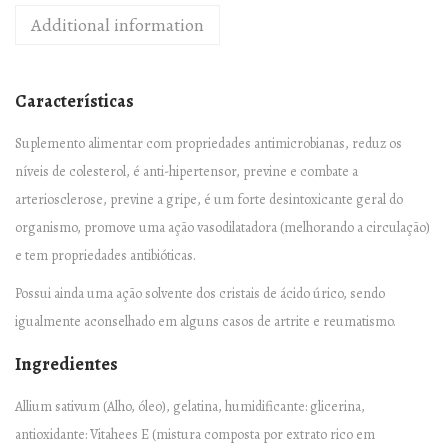
0
Additional information
m
g
–
Características
9
0
Suplemento alimentar com propriedades antimicrobianas, reduz os
c
níveis de colesterol, é anti-hipertensor, previne e combate a
á
arteriosclerose, previne a gripe, é um forte desintoxicante geral do
p
organismo, promove uma ação vasodilatadora (melhorando a circulação)
s
e tem propriedades antibióticas.
u
Possui ainda uma ação solvente dos cristais de ácido úrico, sendo
l
igualmente aconselhado em alguns casos de artrite e reumatismo.
a
Ingredientes
s
q
Allium sativum (Alho, óleo), gelatina, humidificante: glicerina,
u
antioxidante: Vitahees E (mistura composta por extrato rico em