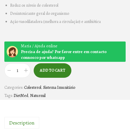
Reduz os níveis de colesterol
Desintoxicante geral do organismo
Ação vasodilatadora (melhora a circulação) e antibiótica
Maria / Ajuda online
Precisa de ajuda? Por favor entre em contacto
connosco por whatsapp
ADD TO CART
A
L
Categories:
Colesterol
,
Sistema Imunitário
H
Tags:
DietMed
,
Naturmil
O
1
0
Description
0