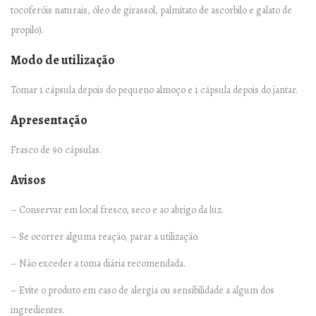
a
tocoferóis naturais, óleo de girassol, palmitato de ascorbilo e galato de
n
propilo).
t
Modo de utilização
i
t
Tomar 1 cápsula depois do pequeno almoço e 1 cápsula depois do jantar.
y
Apresentação
Frasco de 90 cápsulas.
Avisos
– Conservar em local fresco, seco e ao abrigo da luz.
– Se ocorrer alguma reação, parar a utilização.
– Não exceder a toma diária recomendada.
– Evite o produto em caso de alergia ou sensibilidade a algum dos
ingredientes.