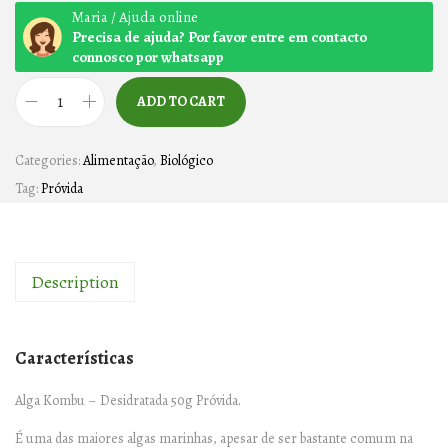
Maria / Ajuda online
Precisa de ajuda? Por favor entre em contacto
connosco por whatsapp
ADD TO CART
A
L
Categories:
Alimentação
,
Biológico
G
Tag:
Próvida
A
K
O
Description
M
B
U
Características
–
5
Alga Kombu – Desidratada 50g Próvida.
0
É uma das maiores algas marinhas, apesar de ser bastante comum na