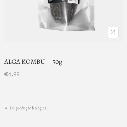
n
ALGA KOMBU – 50g
€
4,99
De produção biológica.