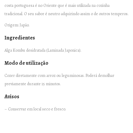
g
costa portuguesa é no Oriente que é mais utilizada na cozinha
q
tradicional. O seu sabor é neutro adquirindo assim o de outros temperos.
u
Origem: Japão.
a
n
Ingredientes
t
Alga Kombu desidratada (Laminada Japonica).
i
t
Modo de utilização
y
Cozer diretamente com arroz ou leguminosas. Poderá demolhar
previamente durante 15 minutos.
Avisos
– Conservar em local seco e fresco.