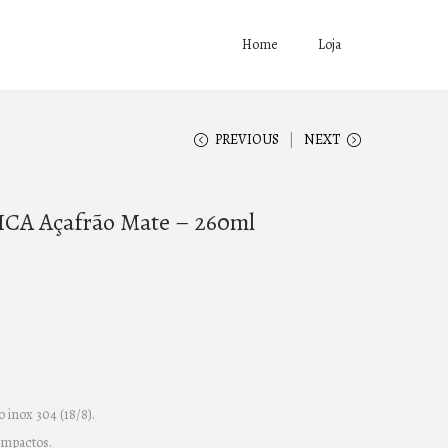
Home
Loja
PREVIOUS
NEXT
A Açafrão Mate – 260ml
 inox 304 (18/8).
impactos.