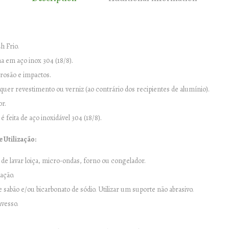
h Frio.
a em aço inox 304 (18/8).
rrosão e impactos.
uer revestimento ou verniz (ao contrário dos recipientes de alumínio).
or.
é feita de aço inoxidável 304 (18/8).
 Utilização:
de lavar loiça, micro-ondas, forno ou congelador.
zação.
sabão e/ou bicarbonato de sódio. Utilizar um suporte não abrasivo.
avesso.