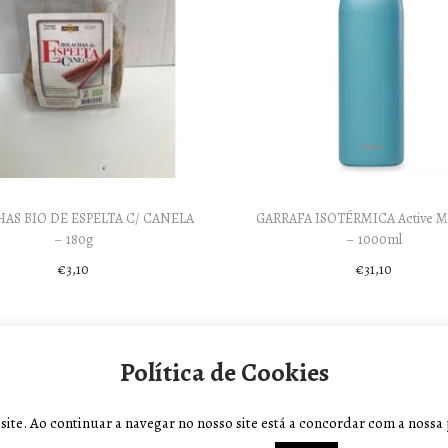
AS BIO DE ESPELTA C/ CANELA
GARRAFA ISOTÉRMICA Active Ma
– 180g
– 1000ml
€
3,10
€
31,10
Add to cart
Add to cart
Política de Cookies
te. Ao continuar a navegar no nosso site está a concordar com a nossa p