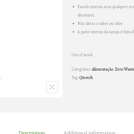
Parede interna sem qualquer reve
alumínio).
Não altera o sabor ou odor.
A parte interna da tampa é feita d
Out of stock
Categories:
Alimentação
,
Zero Wast
Tag:
Qwetch
Description
Additional information