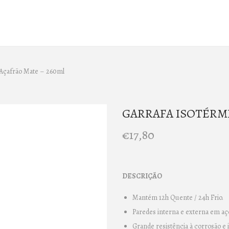
çafrão Mate – 260ml
GARRAFA ISOTÉRMIC
€
17,80
DESCRIÇÃO
Mantém 12h Quente / 24h Frio.
Paredes interna e externa em aço
Grande resistência à corrosão e 