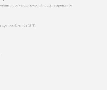
stimento ou verniz (ao contrário dos recipientes de
e aço inoxidável 304 (18/8).
e