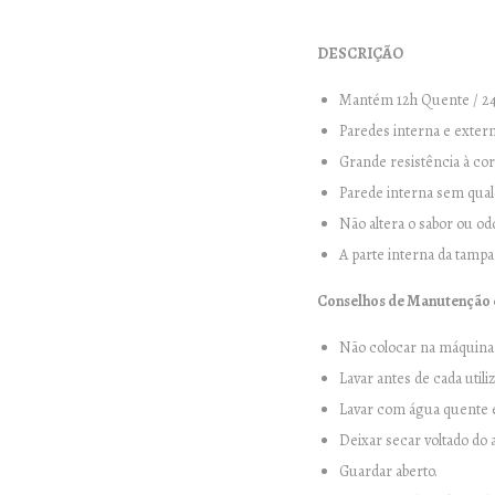
DESCRIÇÃO
Mantém 12h Quente / 24
Paredes interna e extern
Grande resistência à co
Parede interna sem qualq
Não altera o sabor ou od
A parte interna da tampa 
Conselhos de Manutenção e
Não colocar na máquina 
Lavar antes de cada utili
Lavar com água quente e 
Deixar secar voltado do 
Guardar aberto.