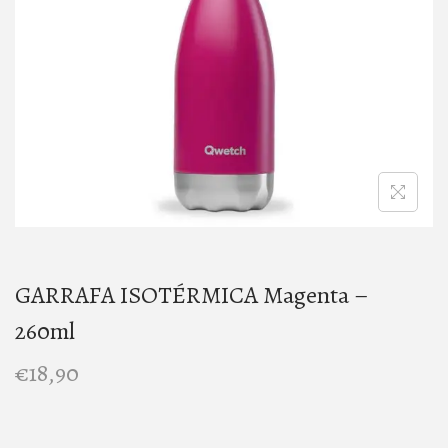
n
GARRAFA ISOTÉRMICA Magenta –
260ml
€
18,90