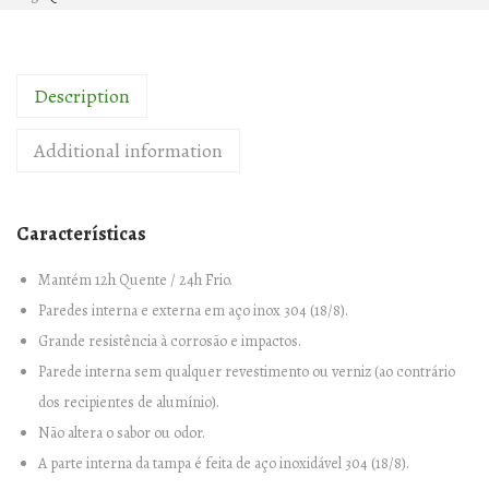
R
A
F
Description
A
I
Additional information
S
O
T
Características
É
R
Mantém 12h Quente / 24h Frio.
M
Paredes interna e externa em aço inox 304 (18/8).
I
Grande resistência à corrosão e impactos.
C
Parede interna sem qualquer revestimento ou verniz (ao contrário
A
dos recipientes de alumínio).
M
Não altera o sabor ou odor.
a
A parte interna da tampa é feita de aço inoxidável 304 (18/8).