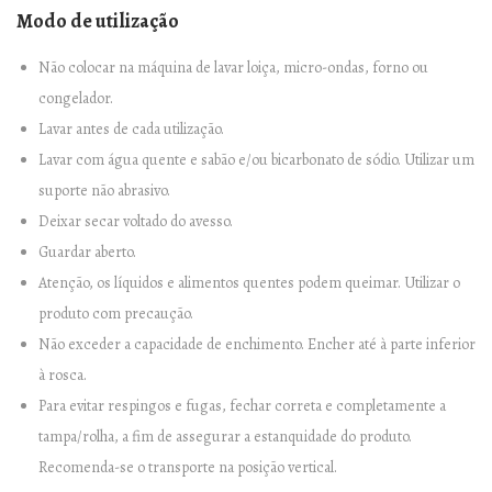
g
Modo de utilização
e
n
Não colocar na máquina de lavar loiça, micro-ondas, forno ou
t
congelador.
a
Lavar antes de cada utilização.
–
Lavar com água quente e sabão e/ou bicarbonato de sódio. Utilizar um
2
suporte não abrasivo.
6
Deixar secar voltado do avesso.
0
Guardar aberto.
m
Atenção, os líquidos e alimentos quentes podem queimar. Utilizar o
l
produto com precaução.
q
Não exceder a capacidade de enchimento. Encher até à parte inferior
u
à rosca.
a
Para evitar respingos e fugas, fechar correta e completamente a
n
tampa/rolha, a fim de assegurar a estanquidade do produto.
t
Recomenda-se o transporte na posição vertical.