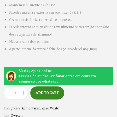
Mantém 12h Quente / 24h Frio.
Paredes interna e externa em aço inox 304 (18/8).
Grande resistência à corrosão e impactos.
Parede interna sem qualquer revestimento ou verniz (ao contrário
dos recipientes de alumínio).
Não altera o sabor ou odor.
A parte interna da tampa é feita de aço inoxidável 304 (18/8).
Maria / Ajuda online
Precisa de ajuda? Por favor entre em contacto
connosco por whatsapp
ADD TO CART
G
A
Categories:
Alimentação
,
Zero Waste
R
Tag:
Qwetch