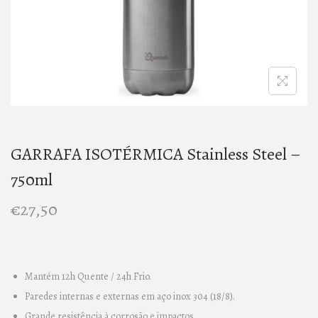
n
GARRAFA ISOTÉRMICA Stainless Steel –
750ml
€
27,50
Mantém 12h Quente / 24h Frio.
Paredes internas e externas em aço inox 304 (18/8).
Grande resistência à corrosão e impactos.