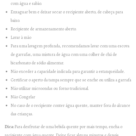
l
com água e sabão.
e
Enxaguar bem e deixar secar o recipiente aberto, de cabeça para
s
baixo.
s
Recipiente de armazenamento aberto.
S
Lavar à mão
t
Para uma lavagem profunda, recomendamos lavar com uma escova
e
de garrafas, uma mistura de água com uma colher de chá de
e
bicarbonato de sódio alimentar.
l
Não exceder a capacidade indicada para garantir a estanqueidade.
–
Certificar o aperto da tampa sempre que se enche ou utiliza a garrafa
7
Não utilizar microondas ou forno tradicional.
5
Não Congelar
0
No caso de o recipiente conter água quente, manter fora do alcance
m
das crianças.
l
Dica:
Para desfrutar de uma bebida quente por mais tempo, encha o
q
recipiente com água quente. Deixe ficar alguns minutos e depois