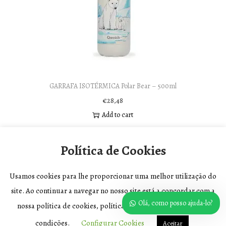
GARRAFA ISOTÉRMICA Polar Bear – 500ml
€
28,48
Add to cart
Política de Cookies
Usamos cookies para lhe proporcionar uma melhor utilização do
site. Ao continuar a navegar no nosso site está a concordar com a
Olá, como posso ajuda-lo?
nossa política de cookies, política de privacidade e Termos e
Copyright © 2026
Biolojinha
|
Política de Privacidade e Termos e
condições.
Configurar Cookies
Aceitar