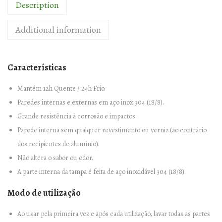
Description
A
I
Additional information
S
O
T
Características
É
R
Mantém 12h Quente / 24h Frio.
M
Paredes internas e externas em aço inox 304 (18/8).
I
Grande resistência à corrosão e impactos.
C
Parede interna sem qualquer revestimento ou verniz (ao contrário
A
dos recipientes de alumínio).
S
Não altera o sabor ou odor.
t
A parte interna da tampa é feita de aço inoxidável 304 (18/8).
a
Modo de utilização
i
n
Ao usar pela primeira vez e após cada utilização, lavar todas as partes