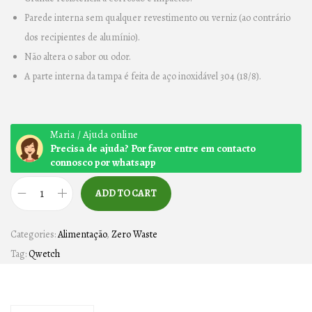
Parede interna sem qualquer revestimento ou verniz (ao contrário
dos recipientes de alumínio).
Não altera o sabor ou odor.
A parte interna da tampa é feita de aço inoxidável 304 (18/8).
Maria / Ajuda online
Precisa de ajuda? Por favor entre em contacto
connosco por whatsapp
ADD TO CART
G
A
Categories:
Alimentação
,
Zero Waste
R
Tag:
Qwetch
R
A
F