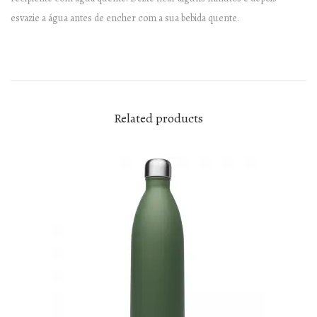
u
esvazie a água antes de encher com a sua bebida quente.
a
n
t
i
t
Related products
y