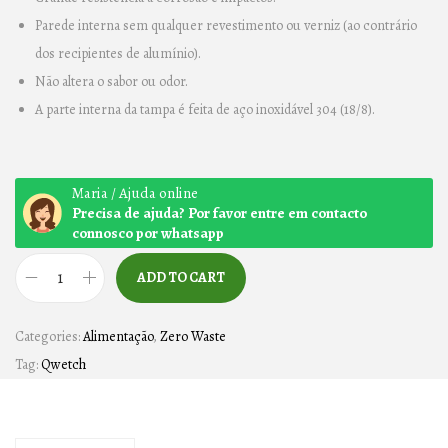
Parede interna sem qualquer revestimento ou verniz (ao contrário
dos recipientes de alumínio).
Não altera o sabor ou odor.
A parte interna da tampa é feita de aço inoxidável 304 (18/8).
Maria / Ajuda online
Precisa de ajuda? Por favor entre em contacto
connosco por whatsapp
ADD TO CART
G
A
Categories:
Alimentação
,
Zero Waste
R
Tag:
Qwetch
R
A
F