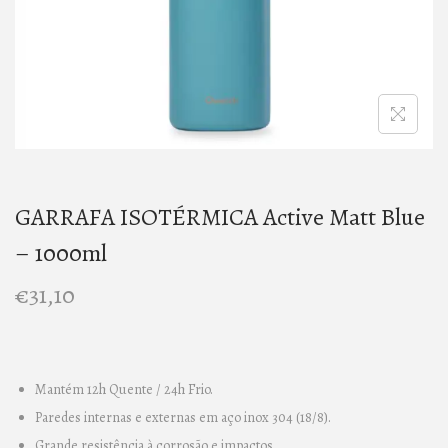
n
GARRAFA ISOTÉRMICA Active Matt Blue
– 1000ml
€
31,10
Mantém 12h Quente / 24h Frio.
Paredes internas e externas em aço inox 304 (18/8).
Grande resistência à corrosão e impactos.