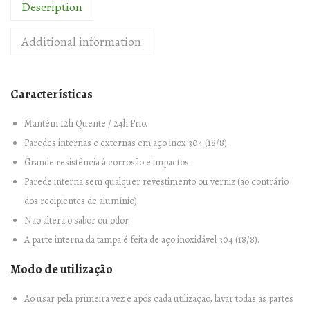
Description
A
I
Additional information
S
O
T
Características
É
R
Mantém 12h Quente / 24h Frio.
M
Paredes internas e externas em aço inox 304 (18/8).
I
Grande resistência à corrosão e impactos.
C
Parede interna sem qualquer revestimento ou verniz (ao contrário
A
dos recipientes de alumínio).
A
Não altera o sabor ou odor.
c
A parte interna da tampa é feita de aço inoxidável 304 (18/8).
t
Modo de utilização
i
v
Ao usar pela primeira vez e após cada utilização, lavar todas as partes