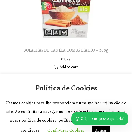
BOLACHAS DE CANELA COM AVEIA BIO – 200g
€
2,99
Add to cart
Política de Cookies
Usamos cookies para lhe proporcionar uma melhor utilização do
site. Ao continuar a navegar no nosso site está a concordar com a
Olá, como posso ajuda-lo?
nossa política de cookies, política de privacidade e Termos e
Copyright © 2026
Biolojinha
|
Política de Privacidade e Termos e
condições.
Configurar Cookies
Aceitar