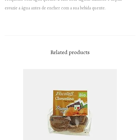
q
esvazie a água antes de encher com a sua bebida quente.
u
a
n
t
i
Related products
t
y