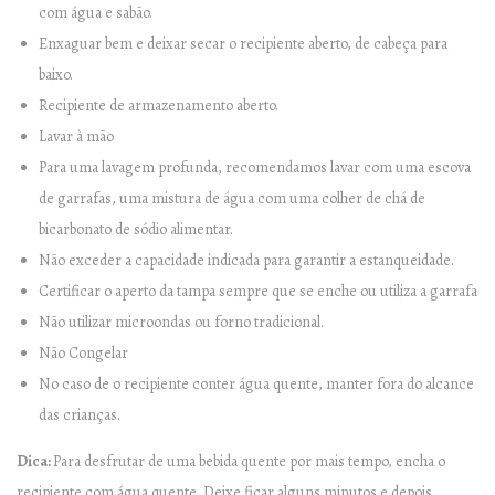
e
com água e sabão.
M
Enxaguar bem e deixar secar o recipiente aberto, de cabeça para
a
baixo.
t
Recipiente de armazenamento aberto.
t
Lavar à mão
B
Para uma lavagem profunda, recomendamos lavar com uma escova
l
de garrafas, uma mistura de água com uma colher de chá de
u
bicarbonato de sódio alimentar.
e
Não exceder a capacidade indicada para garantir a estanqueidade.
–
Certificar o aperto da tampa sempre que se enche ou utiliza a garrafa
1
Não utilizar microondas ou forno tradicional.
0
Não Congelar
0
No caso de o recipiente conter água quente, manter fora do alcance
0
das crianças.
m
Dica:
Para desfrutar de uma bebida quente por mais tempo, encha o
l
recipiente com água quente. Deixe ficar alguns minutos e depois