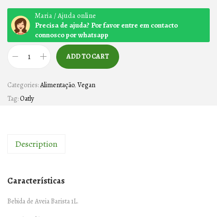
Maria / Ajuda online
Precisa de ajuda? Por favor entre em contacto
connosco por whatsapp
ADD TO CART
B
E
Categories:
Alimentação
,
Vegan
B
Tag:
Oatly
I
D
A
Description
D
E
A
Características
V
E
Bebida de Aveia Barista 1L.
I