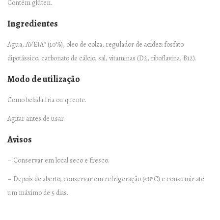
Contém glúten.
A
B
Ingredientes
A
Água, AVEIA* (10%), óleo de colza, regulador de acidez: fosfato
R
dipotássico, carbonato de cálcio, sal, vitaminas (D2, riboflavina, B12).
I
S
Modo de utilização
T
Como bebida fria ou quente.
A
–
Agitar antes de usar.
1
Avisos
L
q
– Conservar em local seco e fresco.
u
– Depois de aberto, conservar em refrigeração (<8ºC) e consumir até
a
um máximo de 5 dias.
n
t