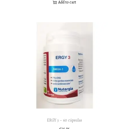
Add to cart
ERGY 3 – 60 cápsulas
€
16,95