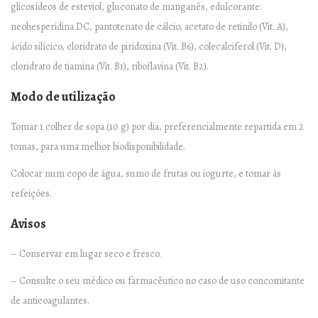
glicosídeos de esteviol, gluconato de manganês, edulcorante:
neohesperidina DC, pantotenato de cálcio, acetato de retinilo (Vit. A),
ácido silícico, cloridrato de piridoxina (Vit. B6), colecalciferol (Vit. D),
cloridrato de tiamina (Vit. B1), riboflavina (Vit. B2).
Modo de utilização
Tomar 1 colher de sopa (10 g) por dia, preferencialmente repartida em 2
tomas, para uma melhor biodisponibilidade.
Colocar num copo de água, sumo de frutas ou iogurte, e tomar às
refeições.
Avisos
– Conservar em lugar seco e fresco.
– Consulte o seu médico ou farmacêutico no caso de uso concomitante
de anticoagulantes.