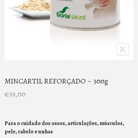
n
MINCARTIL REFORÇADO – 300g
€
39,00
Para o cuidado dos ossos, articulações, músculos,
pele, cabelo e unhas