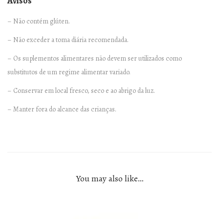
Avisos
s
q
– Não contém glúten.
u
– Não exceder a toma diária recomendada.
a
n
– Os suplementos alimentares não devem ser utilizados como
t
substitutos de um regime alimentar variado.
i
– Conservar em local fresco, seco e ao abrigo da luz.
t
– Manter fora do alcance das crianças.
y
You may also like…