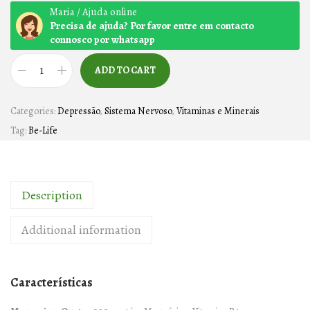
Maria / Ajuda online
Precisa de ajuda? Por favor entre em contacto
connosco por whatsapp
ADD TO CART
M
A
Categories:
Depressão
,
Sistema Nervoso
,
Vitaminas e Minerais
G
Tag:
Be-Life
N
E
S
Description
I
U
Additional information
M
Q
U
Características
A