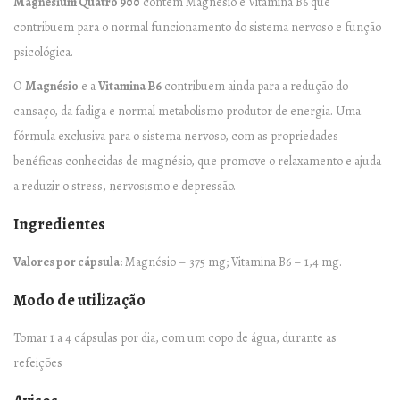
T
Magnesium Quatro 900
contém Magnésio e Vitamina B6 que
R
contribuem para o normal funcionamento do sistema nervoso e função
O
psicológica.
9
O
Magnésio
e a
Vitamina B6
contribuem ainda para a redução do
0
cansaço, da fadiga e normal metabolismo produtor de energia. Uma
0
fórmula exclusiva para o sistema nervoso, com as propriedades
–
benéficas conhecidas de magnésio, que promove o relaxamento e ajuda
6
a reduzir o stress, nervosismo e depressão.
0
Ingredientes
c
á
Valores por cápsula:
Magnésio – 375 mg; Vitamina B6 – 1,4 mg.
p
Modo de utilização
s
u
Tomar 1 a 4 cápsulas por dia, com um copo de água, durante as
l
refeições
a