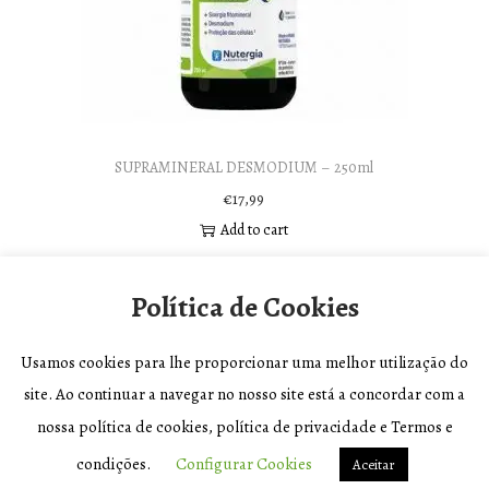
SUPRAMINERAL DESMODIUM – 250ml
€
17,99
Add to cart
Política de Cookies
Usamos cookies para lhe proporcionar uma melhor utilização do
site. Ao continuar a navegar no nosso site está a concordar com a
nossa política de cookies, política de privacidade e Termos e
Copyright © 2026
Biolojinha
|
Política de Privacidade e Termos e
condições.
Configurar Cookies
Aceitar
Condições