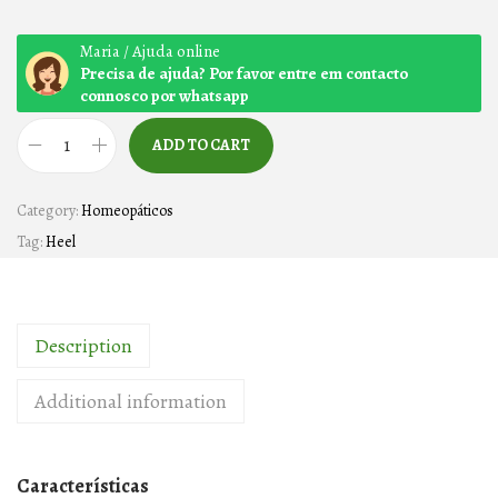
Maria / Ajuda online
Precisa de ajuda? Por favor entre em contacto
connosco por whatsapp
ADD TO CART
Z
E
Category:
Homeopáticos
E
Tag:
Heel
L
T
–
Description
5
0
Additional information
c
o
m
Características