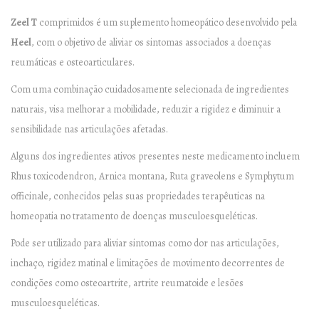
p
r
Zeel T
comprimidos é um suplemento homeopático desenvolvido pela
i
Heel
, com o objetivo de aliviar os sintomas associados a doenças
m
reumáticas e osteoarticulares.
i
Com uma combinação cuidadosamente selecionada de ingredientes
d
naturais, visa melhorar a mobilidade, reduzir a rigidez e diminuir a
o
sensibilidade nas articulações afetadas.
s
Alguns dos ingredientes ativos presentes neste medicamento incluem
–
Rhus toxicodendron, Arnica montana, Ruta graveolens e Symphytum
H
officinale, conhecidos pelas suas propriedades terapêuticas na
E
homeopatia no tratamento de doenças musculoesqueléticas.
E
L
Pode ser utilizado para aliviar sintomas como dor nas articulações,
q
inchaço, rigidez matinal e limitações de movimento decorrentes de
u
condições como osteoartrite, artrite reumatoide e lesões
a
musculoesqueléticas.