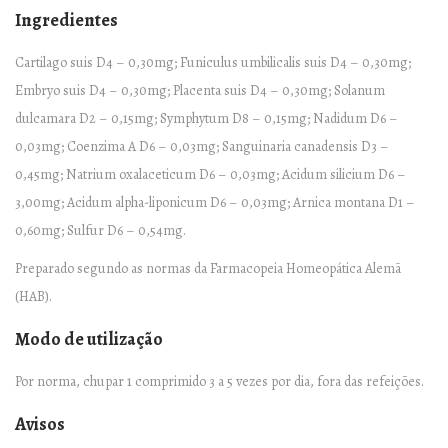
n
Ingredientes
t
i
Cartilago suis D4 – 0,30mg; Funiculus umbilicalis suis D4 – 0,30mg;
t
Embryo suis D4 – 0,30mg; Placenta suis D4 – 0,30mg; Solanum
y
dulcamara D2 – 0,15mg; Symphytum D8 – 0,15mg; Nadidum D6 –
0,03mg; Coenzima A D6 – 0,03mg; Sanguinaria canadensis D3 –
0,45mg; Natrium oxalaceticum D6 – 0,03mg; Acidum silicium D6 –
3,00mg; Acidum alpha-liponicum D6 – 0,03mg; Arnica montana D1 –
0,60mg; Sulfur D6 – 0,54mg.
Preparado segundo as normas da Farmacopeia Homeopática Alemã
(HAB).
Modo de utilização
Por norma, chupar 1 comprimido 3 a 5 vezes por dia, fora das refeições.
Avisos