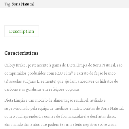
Tag:
Soria Natural
O
R
Y
Description
B
R
A
Características
K
E
Calory Brake, pertencente à gama de Dieta Limpia de Soria Natural, são
–
comprimidos produzidos com H2O Slim® e extrato de feijão branco
2
(Phaseolus vulgaris L. semente) que ajudam a absorver os hidratos de
4
carbono e as gorduras em refeições copiosas.
c
Dieta Limpia é um modelo de alimentação saudável, avaliado e
o
supervisionado pela equipa de médicos e nutricionistas de Soria Natural,
m
com o qual aprenderá a comer de forma saudável e desfrutar disso,
p
eliminando alimentos que podem ter um efeito negativo sobre a sua
r