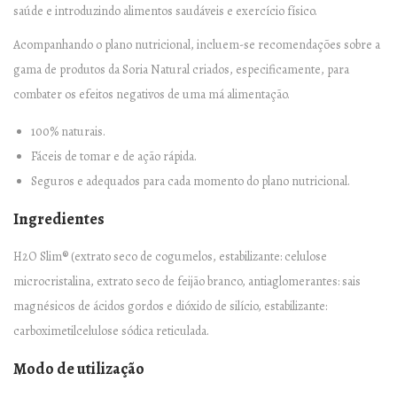
saúde e introduzindo alimentos saudáveis e exercício físico.
i
Acompanhando o plano nutricional, incluem-se recomendações sobre a
m
gama de produtos da Soria Natural criados, especificamente, para
i
combater os efeitos negativos de uma má alimentação.
d
o
100% naturais.
s
Fáceis de tomar e de ação rápida.
q
Seguros e adequados para cada momento do plano nutricional.
u
Ingredientes
a
n
H2O Slim® (extrato seco de cogumelos, estabilizante: celulose
t
microcristalina, extrato seco de feijão branco, antiaglomerantes: sais
i
magnésicos de ácidos gordos e dióxido de silício, estabilizante:
t
carboximetilcelulose sódica reticulada.
y
Modo de utilização