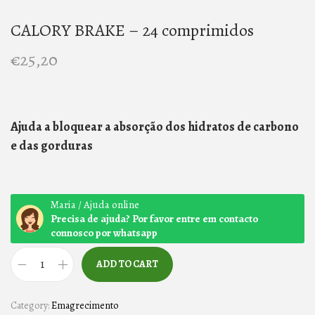
n
CALORY BRAKE – 24 comprimidos
€
25,20
Ajuda a bloquear a absorção dos hidratos de carbono
e das gorduras
Maria / Ajuda online
Precisa de ajuda? Por favor entre em contacto
connosco por whatsapp
ADD TO CART
C
A
Category:
Emagrecimento
L