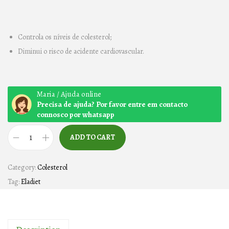
Controla os níveis de colesterol;
Diminui o risco de acidente cardiovascular.
Maria / Ajuda online
Precisa de ajuda? Por favor entre em contacto
connosco por whatsapp
ADD TO CART
C
O
Category:
Colesterol
N
Tag:
Eladiet
T
R
O