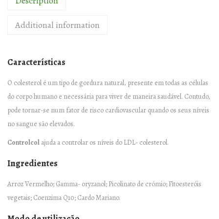
Description
L
C
Additional information
O
L
–
Características
6
0
O colesterol é um tipo de gordura natural, presente em todas as células
c
do corpo humano e necessária para viver de maneira saudável. Contudo,
o
pode tornar-se num fator de risco cardiovascular quando os seus níveis
m
no sangue são elevados.
p
Controlcol
ajuda a controlar os níveis do LDL- colesterol.
r
Ingredientes
i
m
Arroz Vermelho; Gamma- oryzanol; Picolinato de crómio; Fitoesteróis
i
vegetais; Coenzima Q10; Cardo Mariano.
d
Modo de utilização