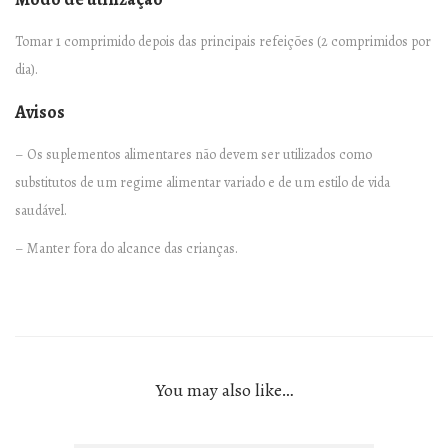
o
s
Tomar 1 comprimido depois das principais refeições (2 comprimidos por
q
dia).
u
Avisos
a
n
– Os suplementos alimentares não devem ser utilizados como
t
substitutos de um regime alimentar variado e de um estilo de vida
i
saudável.
t
– Manter fora do alcance das crianças.
y
You may also like…