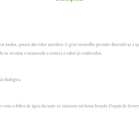
A
B
I
.
O
–
os Andes, possui alto valor nutritivo. O grão vermelho permite diversificar a a
5
 às receitas e mantendo a textura e sabor já conhecidos.
0
0
g
o biológica.
q
u
a
har com o dobro de água durante 20 minutos em lume brando. Depois de ferver
n
t
i
t