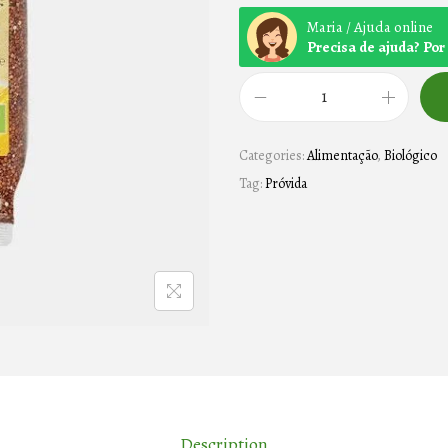
Maria / Ajuda online
Precisa de ajuda? Po
Q
U
Categories:
Alimentação
,
Biológico
I
Tag:
Próvida
N
O
A
V
E
R
M
E
L
Description
H