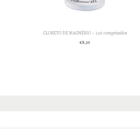
o
n
CLORETO DE MAGNÉSIO – 230 comprimidos
€
8,30
Add to cart